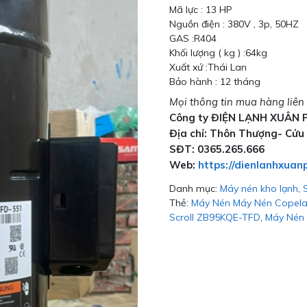
Mã lực : 13 HP
Nguồn điện : 380V , 3p, 50HZ
GAS :R404
Khối lượng ( kg ) :64kg
Xuất xứ :Thái Lan
Bảo hành : 12 tháng
Mọi thông tin mua hàng liên 
Công ty ĐIỆN LẠNH XUÂN 
Địa chỉ: Thôn Thượng- Cửu
SĐT: 0365.265.666
Web:
https://dienlanhxuan
Danh mục:
Máy nén kho lạnh
,
Thẻ:
Máy Nén Máy Nén Copela
Scroll ZB95KQE-TFD
,
Máy Nén 