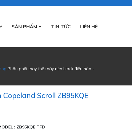
SẢN PHẨM
TIN TỨC
LIÊN HỆ
àng
Phân phối thay thế máy nén block điều hòa -
 Copeland Scroll ZB95KQE-
ODEL : ZB95KQE TFD