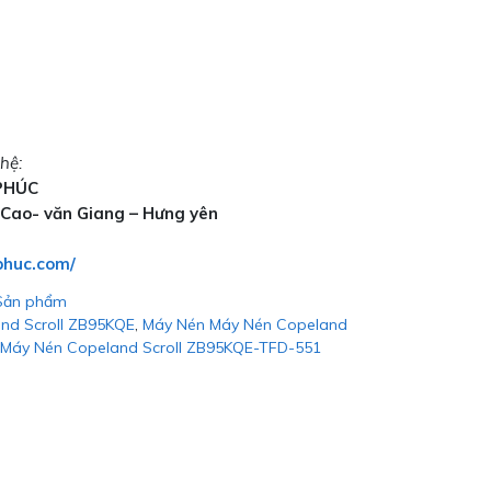
hệ:
PHÚC
 Cao- văn Giang – Hưng yên
phuc.com/
Sản phẩm
nd Scroll ZB95KQE
,
Máy Nén Máy Nén Copeland
Máy Nén Copeland Scroll ZB95KQE-TFD-551