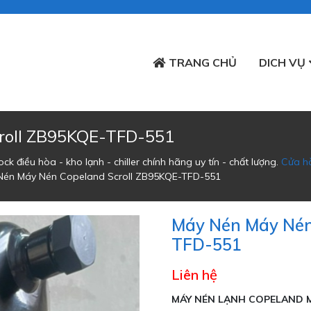
TRANG CHỦ
DICH VỤ
roll ZB95KQE-TFD-551
k điều hòa - kho lạnh - chiller chính hãng uy tín - chất lượng.
Cửa h
Nén Máy Nén Copeland Scroll ZB95KQE-TFD-551
Máy Nén Máy Nén
TFD-551
Liên hệ
MÁY NÉN LẠNH COPELAND M