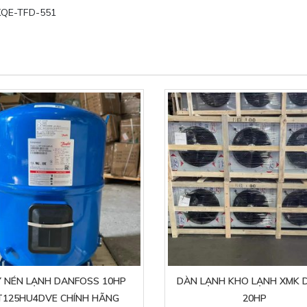
KQE-TFD-551
 NÉN LẠNH DANFOSS 10HP
DÀN LẠNH KHO LẠNH XMK 
T125HU4DVE CHÍNH HÃNG
20HP