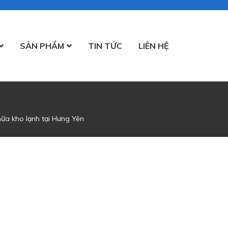
SẢN PHẨM
TIN TỨC
LIÊN HỆ
ữa kho lạnh tại Hưng Yên