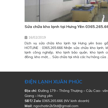
Sửa chữa kho lạnh tại Hưng Yên 0365.265.6
16/02/2019
Dịch vụ sửa chữa kho lạnh tại Hưng yên bao g
HOTLINE : 0365.265.666 Nhận sửa chữa kho lạnh, k
lạnh công nghiệp, kho lạnh bảo quản, kho lạnh c
đông, kho mát,…. Sửa chữa tại nhà các hư hỏng của 
ĐIỆN LẠNH XUÂN PHÚC
Địa chỉ:
Đường 179 – Thông Thượng – Cửu Cao- văn
Giang – Hưng yên
SĐT/ Zalo
0365.265.666 (NV kinh doanh)
Mail:
ngochatin2k5td@gmail.com