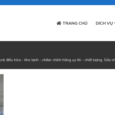
TRANG CHỦ
DICH VỤ
n
k điều hòa - kho lạnh - chiller chính hãng uy tín - chất lượng.
Sửa ch