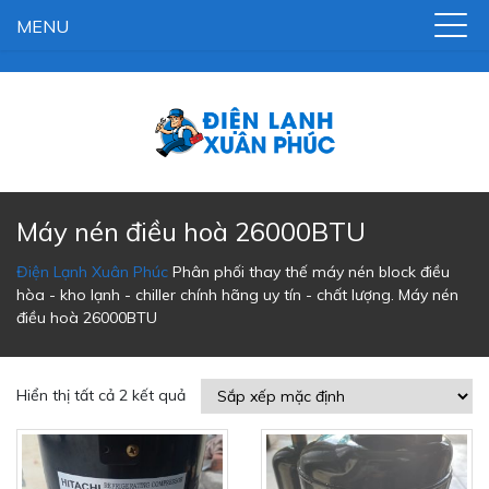
MENU
Máy nén điều hoà 26000BTU
Điện Lạnh Xuân Phúc
Phân phối thay thế máy nén block điều
hòa - kho lạnh - chiller chính hãng uy tín - chất lượng.
Máy nén
điều hoà 26000BTU
Hiển thị tất cả 2 kết quả