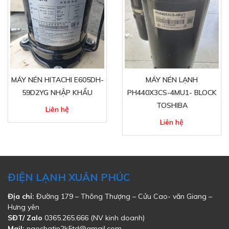
MÁY NÉN HITACHI E605DH-
MÁY NÉN LẠNH
59D2YG NHẬP KHẨU
PH440X3CS-4MU1- BLOCK
TOSHIBA
Liên hệ
Liên hệ
ĐIỆN LẠNH XUÂN PHÚC
Địa chỉ:
Đường 179 – Thông Thượng – Cửu Cao- văn Giang –
Hưng yên
SĐT/ Zalo
0365.265.666 (NV kinh doanh)
Mail:
ngochatin2k5td@gmail.com