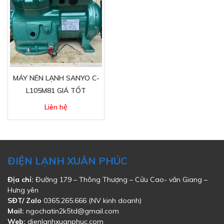
MÁY NÉN LẠNH SANYO C-
L105M81 GIÁ TỐT
Liên hệ
ĐIỆN LẠNH XUÂN PHÚC
Địa chỉ:
Đường 179 – Thông Thượng – Cửu Cao- văn Giang –
Hưng yên
SĐT/ Zalo
0365.265.666 (NV kinh doanh)
Mail:
ngochatin2k5td@gmail.com
Web:
dienlanhxuanphuc.com