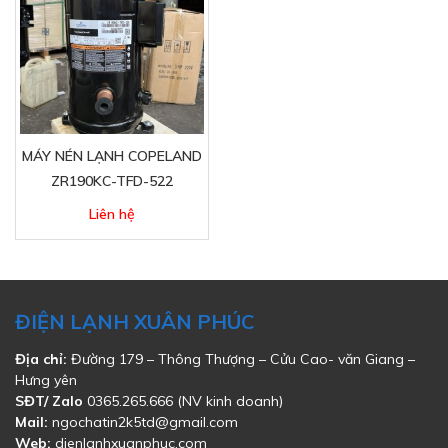
MÁY NÉN LẠNH COPELAND
ZR190KC-TFD-522
Liên hệ
ĐIỆN LẠNH XUÂN PHÚC
Địa chỉ:
Đường 179 – Thông Thượng – Cửu Cao- văn Giang –
Hưng yên
SĐT/ Zalo
0365.265.666 (NV kinh doanh)
Mail:
ngochatin2k5td@gmail.com
Web:
dienlanhxuanphuc.com