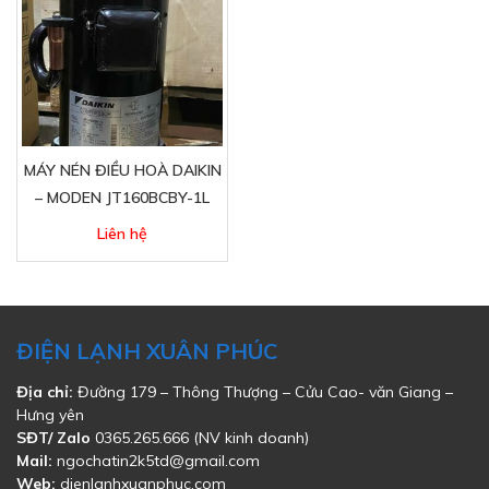
MÁY NÉN ĐIỀU HOÀ DAIKIN
– MODEN JT160BCBY-1L
Liên hệ
ĐIỆN LẠNH XUÂN PHÚC
Địa chỉ:
Đường 179 – Thông Thượng – Cửu Cao- văn Giang –
Hưng yên
SĐT/ Zalo
0365.265.666 (NV kinh doanh)
Mail:
ngochatin2k5td@gmail.com
Web:
dienlanhxuanphuc.com