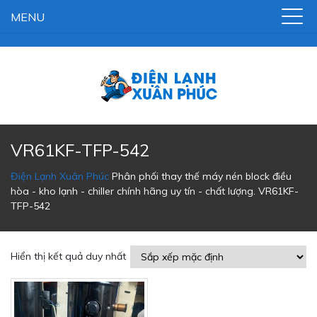
MENU
VR61KF-TFP-542
Điện Lạnh Xuân Phúc
Phân phối thay thế máy nén block điều
hòa - kho lạnh - chiller chính hãng uy tín - chất lượng.
VR61KF-
TFP-542
Hiển thị kết quả duy nhất