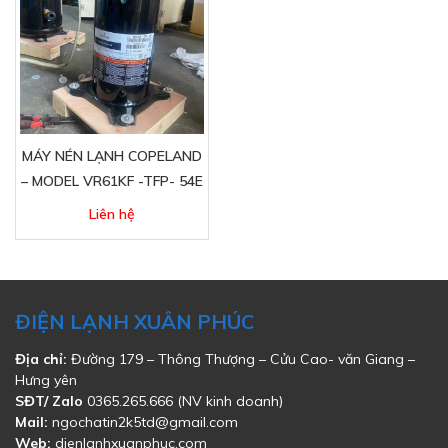
MÁY NÉN LẠNH COPELAND
– MODEL VR61KF -TFP- 54E
Liên hệ
ĐIỆN LẠNH XUÂN PHÚC
Địa chỉ:
Đường 179 – Thông Thượng – Cửu Cao- văn Giang –
Hưng yên
SĐT/ Zalo
0365.265.666 (NV kinh doanh)
Mail:
ngochatin2k5td@gmail.com
Web:
dienlanhxuanphuc.com