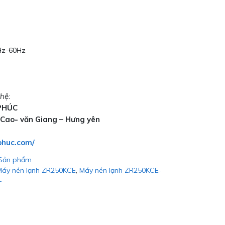
0Hz-60Hz
hệ:
PHÚC
 Cao- văn Giang – Hưng yên
phuc.com/
Sản phẩm
Máy nén lạnh ZR250KCE
,
Máy nén lạnh ZR250KCE-
-