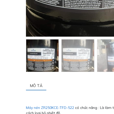
MÔ TẢ
Máy nén ZR250KCE-TFD-522
có chức năng : Là làm 
cách loại bỏ nhiệt độ.