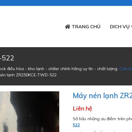
TRANG CHỦ
DICH VỤ
-522
k điều hòa - kho lạnh - chiller chính hãng uy tín - chất lượng.
Cửa h
nén lạnh ZR250KCE-TWD-522
Máy nén lạnh Z
Liên hệ
Sở hữu những ưu điểm trên p
522