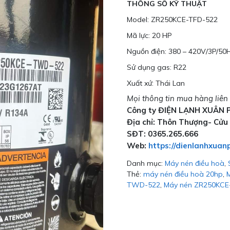
THÔNG SỐ KỸ THUẬT
Model: ZR250KCE-TFD-522
Mã lực: 20 HP
Nguồn điện: 380 – 420V/3P/5
Sử dụng gas: R22
Xuất xứ: Thái Lan
Mọi thông tin mua hàng liên 
Công ty ĐIỆN LẠNH XUÂN 
Địa chỉ: Thôn Thượng- Cửu
SĐT: 0365.265.666
Web:
https://dienlanhxuan
Danh mục:
Máy nén điều hoà
,
Thẻ:
máy nén điều hoà 20hp
,
TWD-522
,
Máy nén ZR250KCE