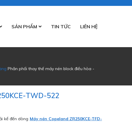
SẢN PHẨM
TIN TỨC
LIÊN HỆ
àng
Phân phối thay thế máy nén block điều hòa -
R250KCE-TWD-522
hải kể đến dòng
Máy nén Copeland ZR250KCE-TFD-