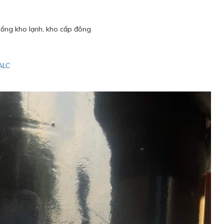
hống kho lạnh, kho cấp đông
ALC