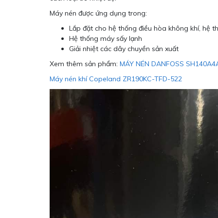
Máy nén được ứng dụng trong:
Lắp đặt cho hệ thống điều hòa không khí, hệ t
Hệ thống máy sấy lạnh
Giải nhiệt các dây chuyền sản xuất
Xem thêm sản phẩm:
MÁY NÉN DANFOSS SH140A4
Máy nén khí Copeland ZR190KC-TFD-522