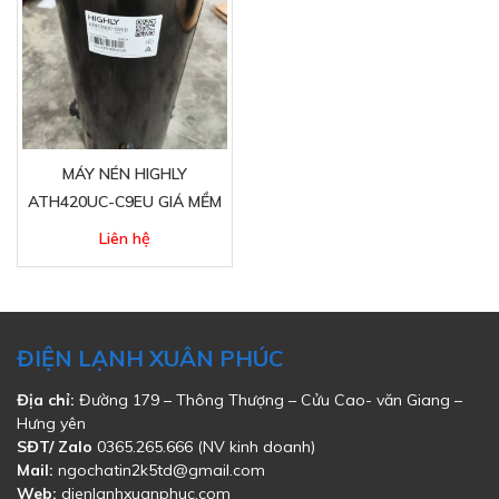
MÁY NÉN HIGHLY
ATH420UC-C9EU GIÁ MỀM
Liên hệ
ĐIỆN LẠNH XUÂN PHÚC
Địa chỉ:
Đường 179 – Thông Thượng – Cửu Cao- văn Giang –
Hưng yên
SĐT/ Zalo
0365.265.666 (NV kinh doanh)
Mail:
ngochatin2k5td@gmail.com
Web:
dienlanhxuanphuc.com