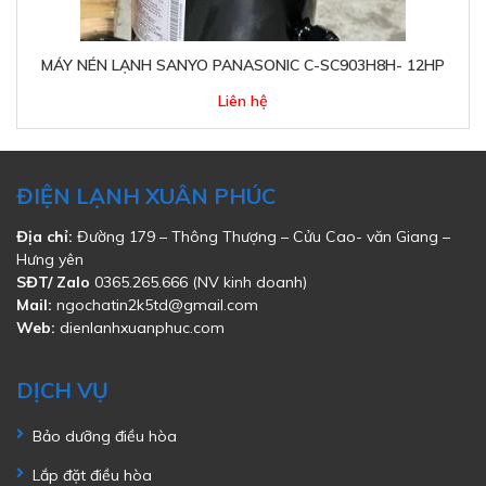
MÁY NÉN LẠNH SANYO PANASONIC C-SC903H8H- 12HP
Liên hệ
ĐIỆN LẠNH XUÂN PHÚC
Địa chỉ:
Đường 179 – Thông Thượng – Cửu Cao- văn Giang –
Hưng yên
SĐT/ Zalo
0365.265.666 (NV kinh doanh)
Mail:
ngochatin2k5td@gmail.com
Web:
dienlanhxuanphuc.com
DỊCH VỤ
Bảo dưỡng điều hòa
Lắp đặt điều hòa