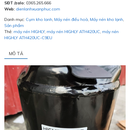
SĐT /zalo:
0365.265.666
Web:
dienlanhxuanphuc.com
Danh mục:
Cụm kho lanh
,
Máy nén điều hoà
,
Máy nén kho lạnh
,
Sản phẩm
Thẻ:
máy nén HIGHLY
,
máy nén HIGHLY ATH420UC
,
máy nén
HIGHLY ATH420UC-C9EU
MÔ TẢ