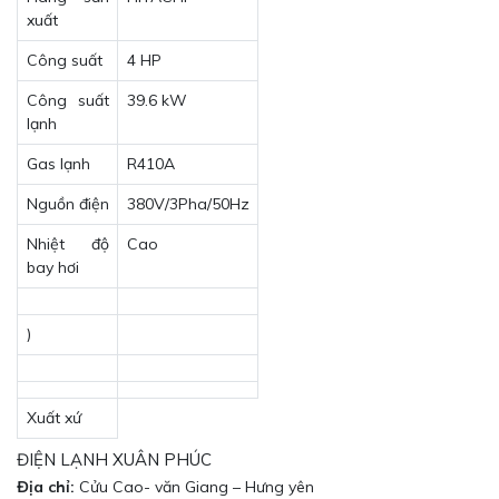
xuất
Công suất
4 HP
Công suất
39.6 kW
lạnh
Gas lạnh
R410A
Nguồn điện
380V/3Pha/50Hz
Nhiệt độ
Cao
bay hơi
)
Xuất xứ
ĐIỆN LẠNH XUÂN PHÚC
Địa chỉ:
Cửu Cao- văn Giang – Hưng yên