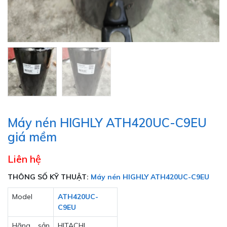
Máy nén HIGHLY ATH420UC-C9EU
giá mềm
Liên hệ
THÔNG SỐ KỸ THUẬT:
Máy nén HIGHLY ATH420UC-C9EU
Model
ATH420UC-
C9EU
Hãng sản
HITACHI